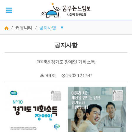
/
커뮤니티
/
공지사항
▼
공지사항
공지사항
재정보고
2026년 경기도 장애인 기회소득
갤러리
701회
26-03-12 17:47
자료실
본문
MOU기관