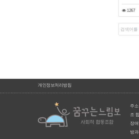
1267
처음
이전
개인정보처리방침
주소 
조 합
장애인
방과후