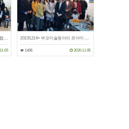
20191223>> 꿈꾸는느림보 사회적협동조합 창립총회
20191214> 부모미술동아리 르아미 전시회
11-05
1436
2020-11-05