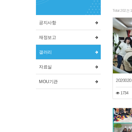
Total 202건
1
공지사항
재정보고
갤러리
자료실
20200
MOU기관
1734