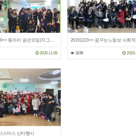
20191228>> 동아리 송년모임(지그재그, 초록놀이터 오르프)
2020-11-05
1838
2020-
 크리스마스 산타행사